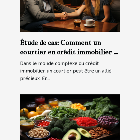
Étude de cas: Comment un
courtier en crédit immobilier a
aidé un client à obtenir le
Dans le monde complexe du crédit
meilleur taux possible
immobilier, un courtier peut être un allié
précieux. En...