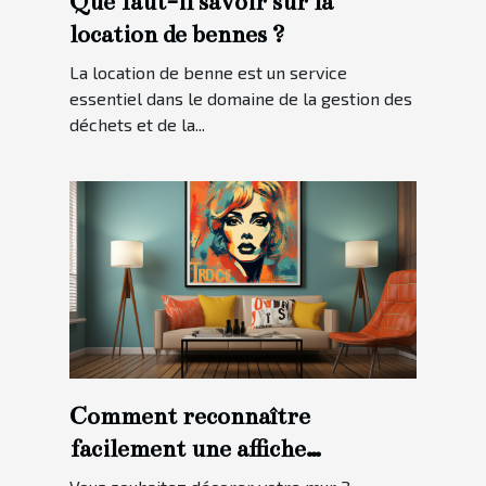
Que faut-il savoir sur la
location de bennes ?
La location de benne est un service
essentiel dans le domaine de la gestion des
déchets et de la...
Comment reconnaître
facilement une affiche
personnalisée ?