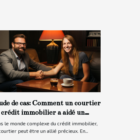
ude de cas: Comment un courtier
 crédit immobilier a aidé un
ient à obtenir le meilleur taux
s le monde complexe du crédit immobilier,
ssible
courtier peut être un allié précieux. En...