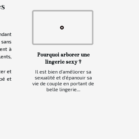
es
endant
 sans
ent à
Pourquoi arborer une
lents,
lingerie sexy ?
ter et
Il est bien d’améliorer sa
sexualité et d’épanouir sa
pé et
vie de couple en portant de
belle lingerie....