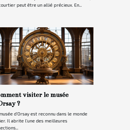
ssible
courtier peut être un allié précieux. En...
mment visiter le musée
Orsay ?
musée d’Orsay est reconnu dans le monde
ier. Il abrite l’une des meilleures
ections...