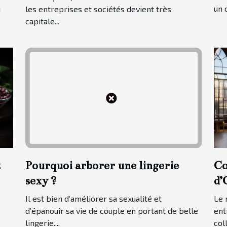
po
un 
u
les entreprises et sociétés devient très
capitale...
t
Pourquoi arborer une lingerie
Co
sexy ?
d’
Il est bien d’améliorer sa sexualité et
Le 
d’épanouir sa vie de couple en portant de belle
ent
lingerie....
coll