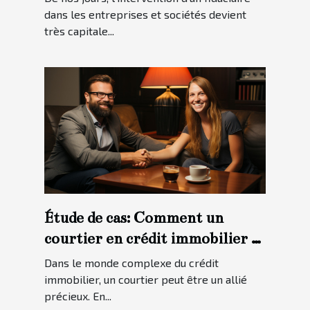
dans les entreprises et sociétés devient
très capitale...
Étude de cas: Comment un
courtier en crédit immobilier a
aidé un client à obtenir le
Dans le monde complexe du crédit
meilleur taux possible
immobilier, un courtier peut être un allié
précieux. En...