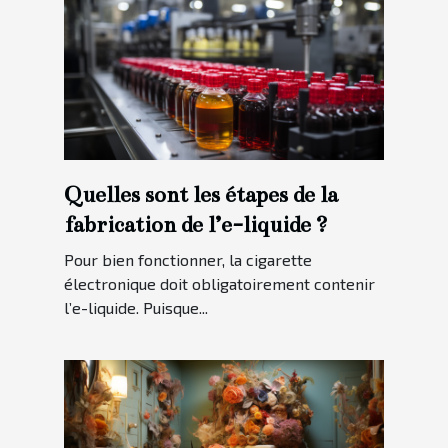
Quelles sont les étapes de la
fabrication de l’e-liquide ?
Pour bien fonctionner, la cigarette
électronique doit obligatoirement contenir
l’e-liquide. Puisque...