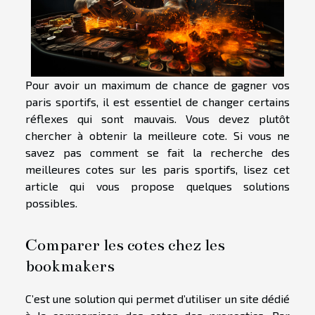
Pour avoir un maximum de chance de gagner vos
paris sportifs, il est essentiel de changer certains
réflexes qui sont mauvais. Vous devez plutôt
chercher à obtenir la meilleure cote. Si vous ne
savez pas comment se fait la recherche des
meilleures cotes sur les paris sportifs, lisez cet
article qui vous propose quelques solutions
possibles.
Comparer les cotes chez les
bookmakers
C’est une solution qui permet d’utiliser un site dédié