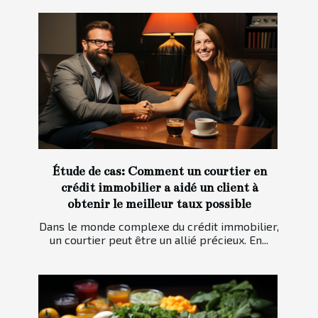
Étude de cas: Comment un courtier en
crédit immobilier a aidé un client à
obtenir le meilleur taux possible
Dans le monde complexe du crédit immobilier,
un courtier peut être un allié précieux. En...