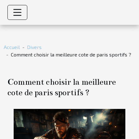
Accueil
Divers
Comment choisir la meilleure cote de paris sportifs ?
Comment choisir la meilleure
cote de paris sportifs ?