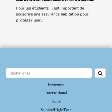
?
Pour les étudiants, il est important de
souscrire une assurance habitation pour
protéger leur...
Economie
International
Santé
Science/High-Tech