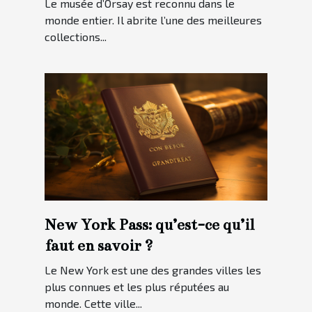
Le musée d’Orsay est reconnu dans le
monde entier. Il abrite l’une des meilleures
collections...
New York Pass: qu’est-ce qu’il
faut en savoir ?
Le New York est une des grandes villes les
plus connues et les plus réputées au
monde. Cette ville...