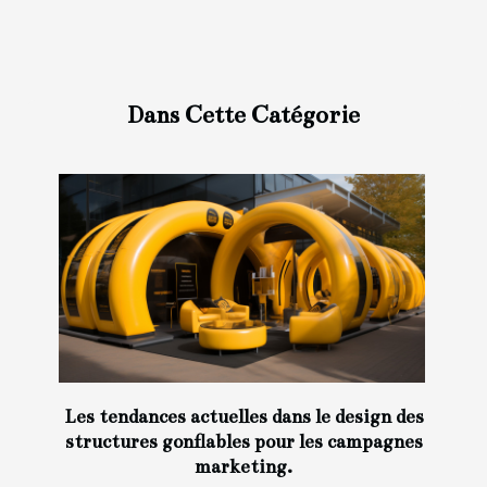
Dans Cette Catégorie
Les tendances actuelles dans le design des
structures gonflables pour les campagnes
marketing.