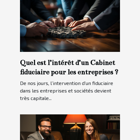
Quel est l’intérêt d’un Cabinet
fiduciaire pour les entreprises ?
De nos jours, l’intervention d’un fiduciaire
dans les entreprises et sociétés devient
très capitale...