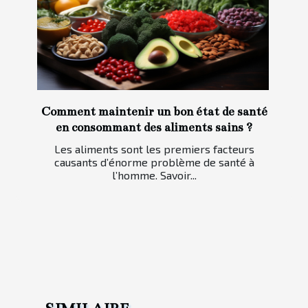
Comment maintenir un bon état de santé
en consommant des aliments sains ?
Les aliments sont les premiers facteurs
causants d’énorme problème de santé à
l’homme. Savoir...