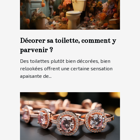
Décorer sa toilette, comment y
parvenir ?
Des toilettes plutôt bien décorées, bien
relookées offrent une certaine sensation
apaisante de...