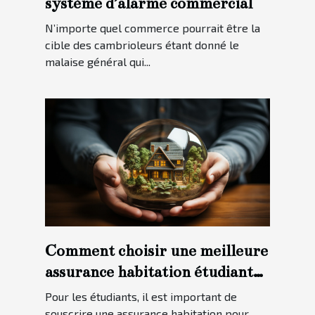
système d’alarme commercial
N’importe quel commerce pourrait être la
cible des cambrioleurs étant donné le
malaise général qui...
Comment choisir une meilleure
assurance habitation étudiante
?
Pour les étudiants, il est important de
souscrire une assurance habitation pour