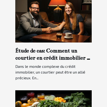
Étude de cas: Comment un
courtier en crédit immobilier a
aidé un client à obtenir le
Dans le monde complexe du crédit
meilleur taux possible
immobilier, un courtier peut être un allié
précieux. En...